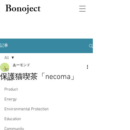
Bonoject
記事
All
あーモンド
All
保護猫喫茶「necoma」
Food
Product
Energy
Environmental Protection
Education
Community