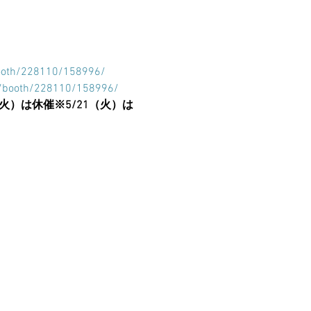
booth/228110/158996/
le/booth/228110/158996/
（火）は休催
※5/21（火）は