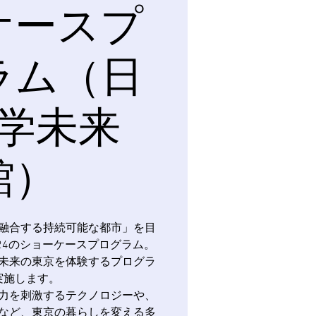
ケースプ
ラム（日
学未来
館）
融合する持続可能な都市」を目
yo 2024のショーケースプログラム。
未来の東京を体験するプログラ
実施します。
力を刺激するテクノロジーや、
など、東京の暮らしを変える多