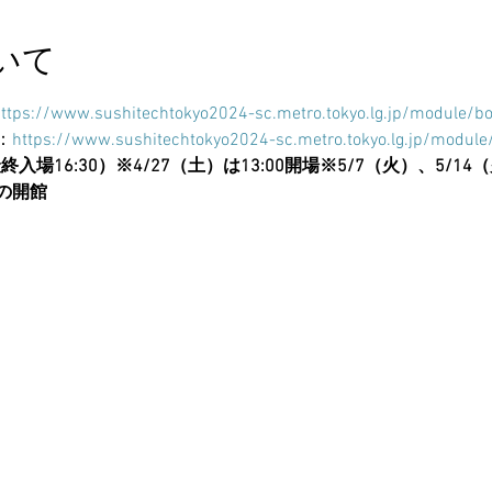
いて
ttps://www.sushitechtokyo2024-sc.metro.tokyo.lg.jp/module/
：
https://www.sushitechtokyo2024-sc.metro.tokyo.lg.jp/modu
最終入場16:30）
※4/27（土）は13:00開場
※5/7（火）、5/14
の開館