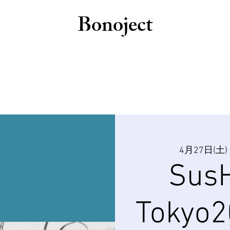
Bonoject
4月27日(土)
 
SusH
Tokyo