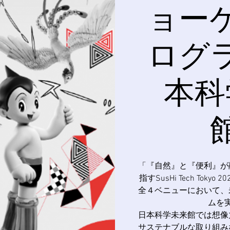
ョー
ログ
本科
「『自然』と『便利』が
指すSusHi Tech Tok
全４ベニューにおいて、
ムを
日本科学未来館では想像
サステナブルな取り組み