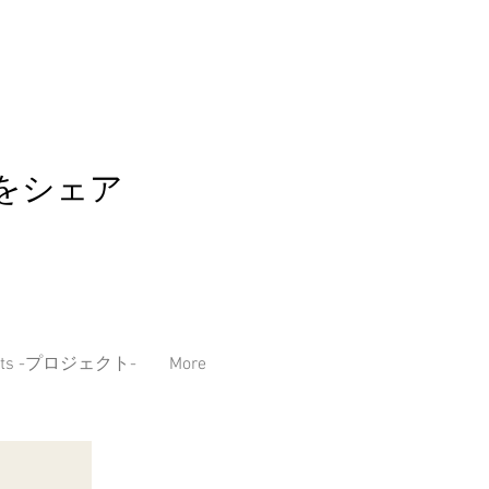
をシェア
ects -プロジェクト-
More