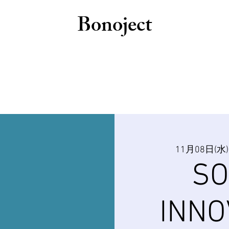
Bonoject
11月08日(水)
SO
INNO