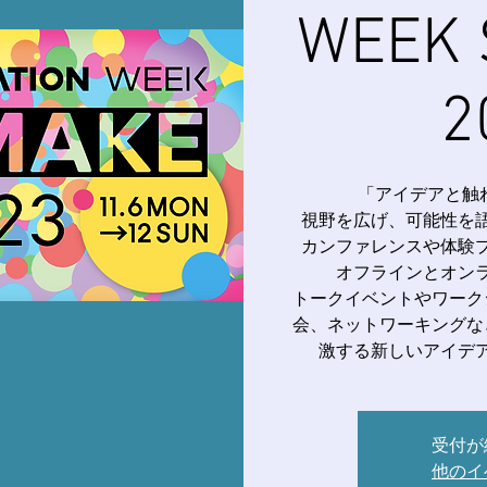
WEEK 
2
「アイデアと触
視野を広げ、可能性を
カンファレンスや体験
オフラインとオン
トークイベントやワーク
会、ネットワーキングな
激する新しいアイデ
受付が
他のイ