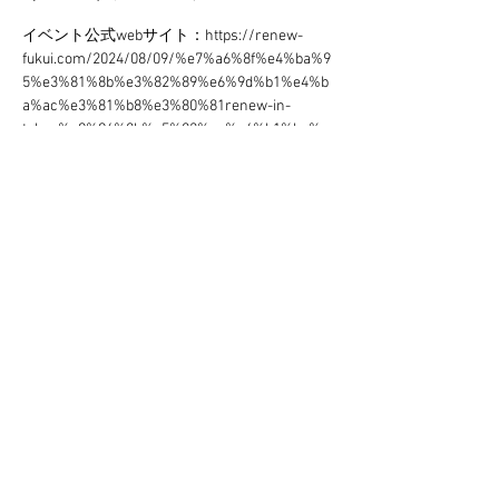
イベント公式webサイト：https://renew-
fukui.com/2024/08/09/%e7%a6%8f%e4%ba%9
5%e3%81%8b%e3%82%89%e6%9d%b1%e4%b
a%ac%e3%81%b8%e3%80%81renew-in-
tokyo%e9%96%8b%e5%82%ac%e6%b1%ba%e
5%ae%9a%e3%80%82/
このイベントをシェア
Bonoject