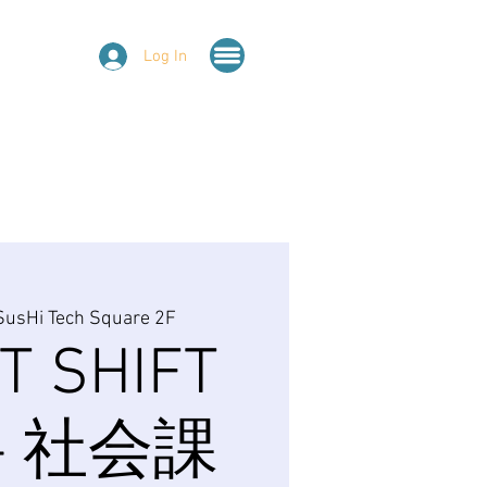
Log In
SusHi Tech Square 2F
T SHIFT
 - 社会課