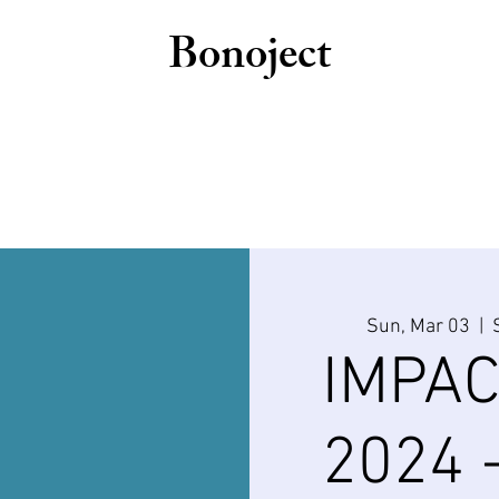
Bonoject
Sun, Mar 03
  |  
IMPAC
2024