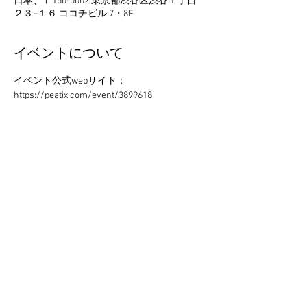
日本、〒150-0002 東京都渋谷区渋谷１丁目
２３−１６ ココチビル 7・8F
イベントについて
イベント公式webサイト：
https://peatix.com/event/3899618
※劇場HP・窓口でのチケット販売はありま
せん。
このイベントをシェア
Bonoject